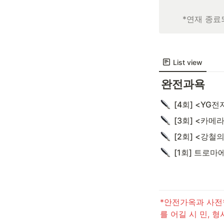
*연재 종료
List view
완전과욕
[4회] <YG
[2회] <강
[1회] 트로
*안전가옥과 사전협
를 어길 시 민, 