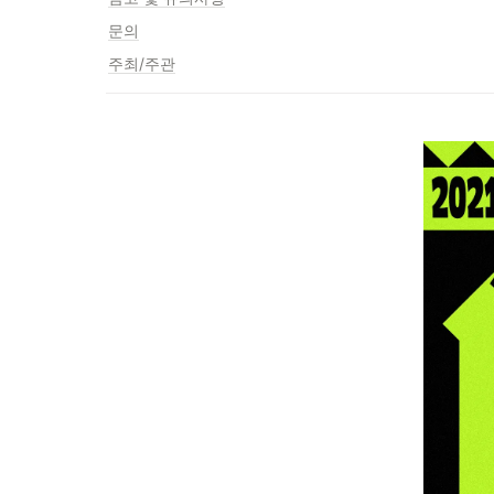
문의
주최/주관