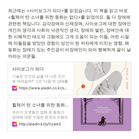
최근에는 <사이보그가 되다>를 읽었습니다. 이 책을 읽고 바로 
<휠체어 탄 소녀를 위한 동화는 없다>를 읽었어요. 둘 다 장애에 
관련된 책입니다. 감각장애와 신체장애, 사이보그에 대한 장애인 
개인의 생각과 사회의 낙관적인 생각, 장애와 빌런, 장애인에 대
한 시혜적인 태도와 그럼에도 그게 도움이 되는 이들, 어린 시절
에 따돌림을 받았던 경험이 성인이 된 저자에게 미치는 영향, 왜 
동화는 장애가 있는 주인공이 비장애인이 되어 행복하게 끝이 날
까라는 의문들.
사이보그가 되다
기술은 인간의 삶을 더 나은 곳으
로 데려갈까? 그건 '나음'의 상태를
어떻게 정의하느냐에 따라 달라질
https://www.aladin.co.kr/shop/wproduct.aspx?ItemId=259656737
것이다. 인간의 몸에 관하여 '나
음'을 요철 없이 매끄러운 상태로
정의하는 순간, 기술은 진짜 불편
휠체어 탄 소녀를 위한 동화는 없다
을 해소하지 못한 채 불편을 말하
는 입을 막거나 어떤 종류의 불편
우리가 오랫동안 접해 온 동화가
을 더 공고히 하는 방향으로 발전
장애에 대한 수많은 편견과 오해의
할 것이다. 섬세한 사유를 거치지
산실임을 드러내 보인다. 동화 속
http://aladin.kr/p/VywkS
않은 인간의 창작물은 사회의 위계
에서 장애는 주인공이 극복해야 할
를 그대로 지닌 채 태어난다.
결함이나 악당이 가지고 있는 특성
으로 그려졌고, 이 세계관은 고스