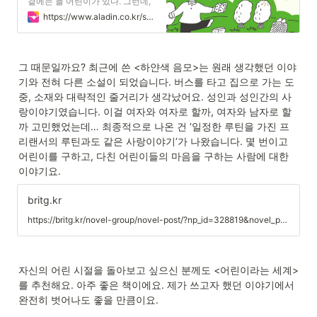
곁에는 늘 어린이가 있다. 그런데,
어린이란 존재에 대해 생각하며 살
https://www.aladin.co.kr/shop/wproduct.aspx?ItemId=255097575
고 있는가. 독서 교육 전문가 김소
영은 독서교실을 운영하며 만난 어
린이들의 이야기, 어린이들의 세계
를 우리 앞에 펼쳐 놓으며 함께 어
그 때문일까요? 최근에 쓴 <하얀색 음모>는 원래 생각했던 이야
린이에 대해 생각해보자고 손 내민
다.
기와 전혀 다른 소설이 되었습니다. 버스를 타고 집으로 가는 도
중, 소재와 대략적인 줄거리가 생각났어요. 성인과 성인간의 사
랑이야기였습니다. 이걸 여자와 여자로 할까, 여자와 남자로 할
까 고민했었는데… 최종적으로 나온 건 ‘일정한 루틴을 가진 프
리랜서의 루틴과도 같은 사랑이야기’가 나왔습니다. 몇 번이고 
어린이를 구하고, 다친 어린이들의 마음을 구하는 사람에 대한 
이야기요.
britg.kr
https://britg.kr/novel-group/novel-post/?np_id=328819&novel_post_id=135159
자신의 어린 시절을 돌아보고 싶으신 분께도 <어린이라는 세계>
를 추천해요. 아주 좋은 책이에요. 제가 쓰고자 했던 이야기에서 
완전히 벗어나도 좋을 만큼이요.