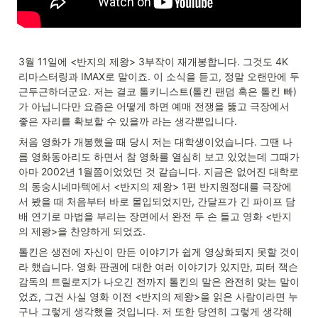
3월 11일에 <반지의 제왕> 3부작이 재개봉합니다. 그것도 4K 
리마스터링과 IMAX로 말이죠. 이 소식을 듣고, 정말 오랜만에 두
근두근하더군요. 저는 결코 톨키니스트(톨킨 팬덤 혹은 톨킨 빠)
가 아닙니다만 요즘은 어떻게 하면 예매 전쟁을 뚫고 극장에서 
좋은 자리를 확보할 수 있을까 라는 생각뿐입니다.
처음 영화가 개봉했을 때 당시 저는 대학생이었습니다. 그땐 나
름 영화동아리도 하면서 참 영화를 열심히 보고 있었는데 그때가 
아마 2002년 1월쯤이었었던 것 같습니다. 지금은 없어진 대학로
의 동숭시네마텍에서 <반지의 제왕> 1편 반지원정대를 극장에
서 봤을 때 처음부터 바로 몰입되었지만, 간달프가 긴 파이프 담
배 연기로 마법을 부리는 장면에서 완전 두 손 들고 영화 <반지
의 제왕>을 찬양하게 되었죠.
톨킨은 생전에 자신이 만든 이야기가 쉽게 영상화되지 못할 것이
라 했습니다. 영화 판권에 대한 여러 이야기가 있지만, 피터 잭슨 
감독의 트릴로지가 나오긴 전까지 톨킨의 말은 완전히 맞는 말이
었죠, 그건 사실 영화 이전 <반지의 제왕>을 읽은 사람이라면 누
구나 그렇게 생각했을 것입니다. 저 또한 당연히 그렇게 생각해