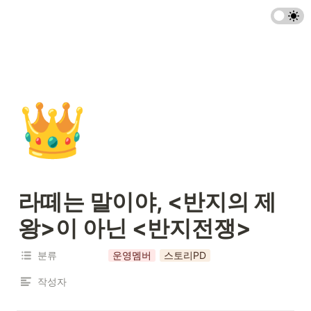
👑
라떼는 말이야, <반지의 제
왕>이 아닌 <반지전쟁>
분류
운영멤버
스토리PD
작성자