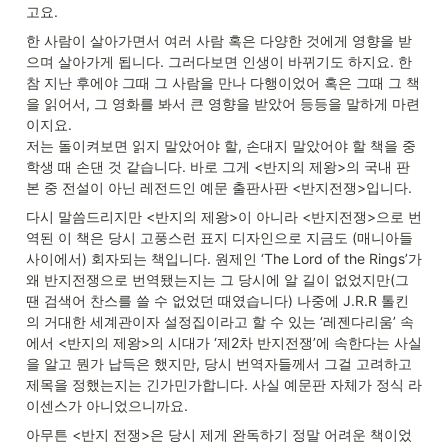
고요.
한 사람이 살아가면서 여러 사람 혹은 다양한 것에게 영향을 받
으며 살아가게 됩니다. 그러다보면 인생이 바뀌기도 하지요. 한
참 지난 후에야 그때 그 사람을 만나 다행이었어 혹은 그때 그 책
을 읽어서, 그 영화를 봐서 큰 영향을 받았어 등등을 말하게 마련
이지요.

저는 돌이켜보면 읽지 말았어야 할, 손대지 말았어야 할 책을 중
학생 때 손댄 것 같습니다. 바로 그게 <반지의 제왕>의 국내 판
본 중 전설이 아닌 레전드인 예문 출판사판 <반지전쟁>입니다. 
다시 말씀드리지만 <반지의 제왕>이 아니라 <반지전쟁>으로 번
역된 이 책은 당시 고풍스런 표지 디자인으로 지금도 (매니아들 
사이에서) 회자되는 책입니다. 원제인 ‘The Lord of the Rings’가 
왜 반지전쟁으로 번역됐는지는 그 당시에 알 길이 없었지만(그
땐 검색어 찬스를 쓸 수 없었던 때였습니다) 나중에 J.R.R 톨킨
의 거대한 세계관이자 설정집이라고 할 수 있는 ‘레젠다리움’ 속
에서 <반지의 제왕>의 시대가 ‘제2차 반지전쟁’에 속한다는 사실
을 알고 뭔가 납득은 했지만, 당시 번역자들께서 그걸 고려하고 
제목을 정했는지는 긴가민가합니다. 사실 예문판 자체가 정식 라
이센스가 아니었으니까요.
아무튼 <반지 전쟁>은 당시 제게 완독하기 정말 어려운 책이었