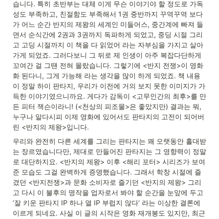
습니다. 특히 초반부는 대체 이게 무슨 이야기야 할 정도로 가독
성도 부족하고, 친절함도 부족해서 1권 중반까지 꾸역꾸역 보다
가 어느 순간 반지의 제왕의 세계인 미들어스, 중간계에 빠져 들
면서 순식간에 2권과 3권까지 독파하게 되었고, 중딩 시절 그리
고 고딩 시절까지 이 책을 다 읽었어 라는 자부심을 가지고 살아
가게 되었죠. 그러다보니 그 뒤로 제 인생이 아주 복잡다단하게 
꼬여간 걸 그땐 전혀 몰랐습니다. 그렇기에 <반지 전쟁>이 영화
화 된다니, 그게 가능해 라는 생각을 많이 하게 되었죠. 책 내용
이 정말 하이 판타지, 우리가 이전에 거의 보지 못한 이미지가 가
득한 이야기였으니까요. 게다가 감독이 <고무인간의 최후>를 만
든 피터 잭슨이라니! (<천상의 피조물>은 좋았지만) 결과는 뭐, 
누구나 알다시피 이제 영화에 있어서도 판타지의 고전이 되어버
린 <반지의 제왕>입니다.
우리와 완전히 다른 세계를 그리는 판타지는 꽤 오랫동안 홀대받
는 장르였습니다만, 제대로 만들어진 판타지는 그 영향력이 정말
로 대단하지요. <반지의 제왕> 이후 <해리 포터> 시리즈가 보여
준 모습도 그걸 완벽하게 증명했습니다. 그래서 학창 시절에 즐
겼던 <반지전쟁>과 문화 소비자로 즐기던 <반지의 제왕> 그리
고 다시 이 불후의 명작을 업자로서 봐야 할 순간을 눈앞에 두고 
‘잘 키운 판타지 IP 하나 열 IP 부럽지 않다’ 라는 이상한 결론에 
이르게 되네요. 사실 이 글의 시작은 영화 재개봉도 있지만, 최근