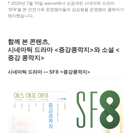
* 2020년 7월 10일 wavve에서 선공개된 시네마틱 드라마 
'SF8'을 본 안전가옥 운영멤버들의 감상평을 운영멤버 클레어가 
정리했습니다.
함께 본 콘텐츠, 

시네마틱 드라마 <증강콩깍지>와 소설 <
증강 콩깍지>
시네마틱 드라마 — SF8 <증강콩깍지>