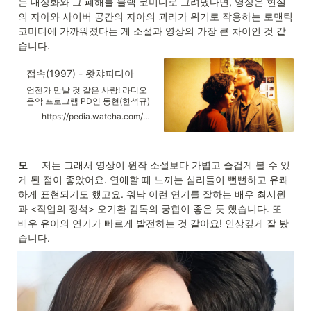
는 대상화와 그 폐해를 블랙 코미디로 그려냈다면, 영상은 현실
괴로운 건 그녀의 마음이다.
의 자아와 사이버 공간의 자아의 괴리가 위기로 작용하는 로맨틱 
코미디에 가까워졌다는 게 소설과 영상의 가장 큰 차이인 것 같
습니다. 
접속(1997) - 왓챠피디아
언젠가 만날 것 같은 사랑! 라디오
음악 프로그램 PD인 동현(한석규)
에게 옛 애인으로부터 낡은 음반이
https://pedia.watcha.com/ko-KR/contents/mW93RBd
보내져 오고, 바로 그날 '여인 2'라
는 ID로부터 그 음반의 신청곡이 접
수된다. 동현은 '여인2'에게 그 음악
의 신청 동기를 묻는 이메일을 보낸
모
     저는 그래서 영상이 원작 소설보다 가볍고 즐겁게 볼 수 있
다. 옛애인이 신청한 것이 아닐까
게 된 점이 좋았어요. 연애할 때 느끼는 심리들이 뻔뻔하고 유쾌
하는 기대를 가진다. 그러나 ID '여
인 2'의 주인공 수현(전도연)은 동
하게 표현되기도 했고요. 워낙 이런 연기를 잘하는 배우 최시원
현의 옛애인이 아닌, 가질 수 없는
과 <작업의 정석> 오기환 감독의 궁합이 좋은 듯 했습니다. 또 
사랑 때문에 속을 태우고 있는 상황
배우 유이의 연기가 빠르게 발전하는 것 같아요! 인상깊게 잘 봤
이었다.
습니다.