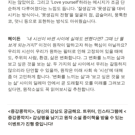
지는 않았어요. 그리고 ‘Love yourself’하라는 메시지가 조금 단
순하게 다루어졌다는 느낌도 듭니다. '잘생김'과 ‘못생김'을 대비
시키는 방식이나, ‘못생김의 전형'을 얼굴의 점, 곱슬머리, 뭉툭한 
코, 덧니 등으로 표현하는 방식도 아쉬웠습니다.
헤이든
‘내 시선이 바뀐 사이에 실재도 변했다면? 그때 난 뭘 
보게 되는거지?’
 이것이 원작이 말하고자 하는 핵심이 아닐까요? 
우리의 시선이 우리가 원하는 필터로 인해 고정되어 있을 때에
도, 주위의 사람, 환경, 삶은 변화합니다. 그 변화를 느끼는 삶과 
보고 싶은 것을 보는 삶. 두 가지의 삶 사이에서 우리는 갈등하지 
않으리라 단언할 수 있을까, 원작은 미래 사회 속 ‘시선'에 대해 
좀 더 고민하게 합니다. '변화를 느끼는 삶'과 '보고 싶은 것을 보
는 삶' 사이의 딜레마 안에서 곧 도래할지 모를 미래를 그려보고 
싶다면, 원작소설도 꼭 읽어보시길 추천합니다.
<증강콩깍지>, 당신의 감상도 궁금해요. 트위터, 인스타그램에 <
증강콩깍지> 감상평을 남기고 원작 소설 종이책을 받을 수 있는 
이벤트가 진행 중입니다!