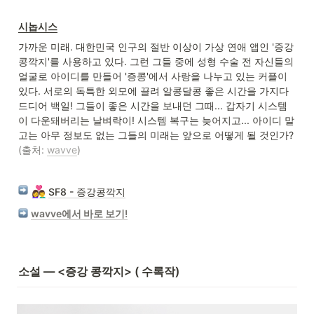
시놉시스
가까운 미래. 대한민국 인구의 절반 이상이 가상 연애 앱인 '증강
콩깍지'를 사용하고 있다. 그런 그들 중에 성형 수술 전 자신들의 
얼굴로 아이디를 만들어 '증콩'에서 사랑을 나누고 있는 커플이 
있다. 서로의 독특한 외모에 끌려 알콩달콩 좋은 시간을 가지다 
드디어 백일! 그들이 좋은 시간을 보내던 그때... 갑자기 시스템
이 다운돼버리는 날벼락이! 시스템 복구는 늦어지고... 아이디 말
(출처: 
wavve
)
👩‍❤️‍👨
SF8 - 증강콩깍지
wavve에서 바로 보기!
소설 — <증강 콩깍지> (
 수록작)