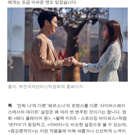
에게는 조금 아쉬운 면도 있었습니다. 
출처: 부천국제판타스틱영화제 홈페이지
뤽     
'진짜 나'와 다른 '페르소나'의 로맨스를 다룬 ‘사이버스페이
스에서의 데이트' 설정은 꽤 여러 번 변주된 것이기는 합니다. 영
화 <레디 플레이어 원>, <블랙 미러5 - 스트리킹 바이퍼스>처럼 
'넷카마'가 등장하고, <아바타>도 비슷한 설정으로 볼 수 있는데, 
<증강콩깍지>는 이런 작품들에 비해 새롭거나 신선하게 느껴지