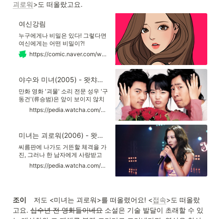
괴로워
>도 떠올랐고요.
여신강림
누구에게나 비밀은 있다! 그렇다면
여신에게는 어떤 비밀이?!
https://comic.naver.com/webtoon/list.nhn?titleId=703846
야수와 미녀(2005) - 왓챠피디아
만화 영화 '괴물' 소리 전문 성우 '구
동건'(류승범)은 앞이 보이지 않치
만 세상 그 누구보다 예쁘고 착한
https://pedia.watcha.com/ko-KR/contents/m1Wwe3d
애인 '장해주'(신민아)가 있다. 해주
의 손발이 되어 그녀만을 위한 세상
을 만들어주던 동건은 자신의 모습
미녀는 괴로워(2006) - 왓챠피디아
을 궁금해하는 해주에게 이마에 큰
흉터가 있는 험악한 인상 대신 얼떨
씨름판에 나가도 거뜬할 체격을 가
결에 고교 동창 킹카 였던 '탁준
진, 그러나 한 남자에게 사랑받고
하'의 외모인양 자신을 설명한다.
싶은 여린 마음의 한나(김아중). 신
https://pedia.watcha.com/ko-KR/contents/m5aVQDW
거짓말의 행복함도 잠시...
이 그녀에게 허락한 유일한 선물인
천상의 목소리로 가수를 꿈꾸지만
미녀 가수 '아미'의 립싱크에 대신
노래를 불러주는 '얼굴 없는 가수'
조이     
저도 <미녀는 괴로워>를 떠올렸어요! <
접속
>도 떠올랐
신세다. 생계를 위해 밤에는 '폰팅
고요. 
알바'까지 뛰어야 한다. 쉴 틈 없이
십수년 전 영화들이네요
 소설은 기술 발달이 초래할 수 있
혹사당하는 목. 그러나 정작 가장