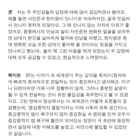
쿤     
저는 두 주인공들의 감정에 대해 많이 공감하면서 봤어요. 
예를 들면 서민준과 한지원이 만나기로 약속하지만, 결국 엇갈려
서 만나지 못하게 되잖아요. 그 때 만나지 않는 각자의 이유가 좋
았어요. 증콩에서의 만남과 달리 서민준은 변화된 얼굴을 보여주
면 상대가 본인을 싫어하게 될까봐 만남을 피했고, 한지원은 현
재 변화된 모습 또한 상대가 좋아해 줄 것이라는 믿음을 가지고 
만나려고 했는데.. 둘이 왜 그런 마음을 먹게 되었는지 두 감정에 
대해 모두 공감할 수 있었고, 현실적으로 느껴졌어요.
헤이든     
SF는 이야기 속 세계관이 주는 감각을 독자/시청자에
게 빠르게 효과적으로 전달하는 것이 중요하다고 생각해요. 더구
나 단편이라면 더욱 너무 장황하지 않게, 그러나 충분한 설명이 
될 수 있게 전달하는 것이 초반 몰입감을 좌우한다고 볼 수 있겠
지요. 그런 면에서 영상에서는 이 세계관이 어떻게 표현될지 궁
금했는데, ‘증강콩깍지 클럽'이라는 미래 사회의 유희 공간이나, 
증강콩깍지 앱이 복구되지 않자 증강현실 속 원반을 던져 모두가 
증강콩깍지 앱 복구에 혈안이 되어있는 장면이 극 초반에 등장하
면서 설정에 대한 이해도를 높였고, 자연스레 몰입할 수 있었던 
것 같습니다.