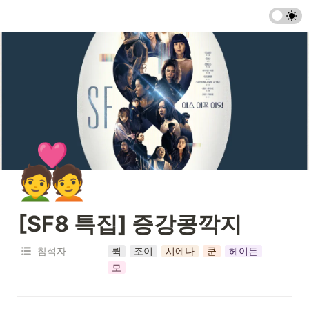
💑
[SF8 특집] 증강콩깍지
참석자
뤽
조이
시에나
쿤
헤이든
모