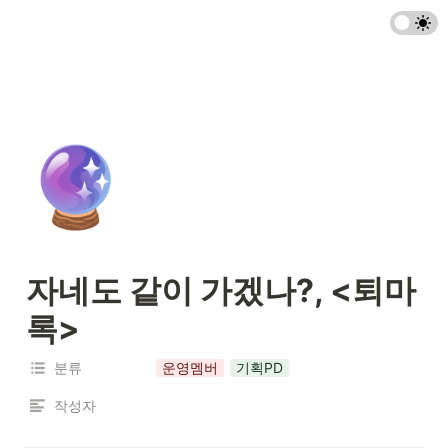
🔮
자네도 같이 가겠나?, <퇴마
록>
분류
운영멤버
기획PD
작성자