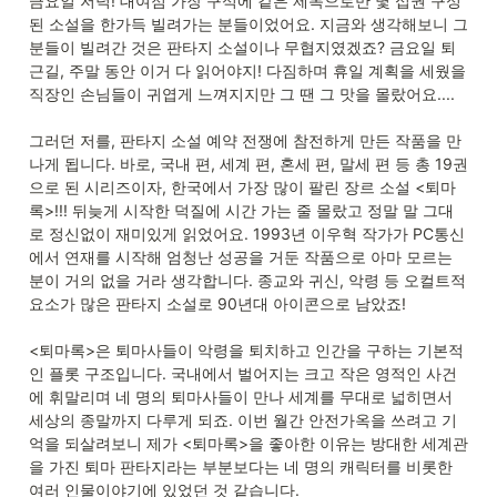
금요일 저녁! 대여점 가장 구석에 같은 제목으로만 몇 십권 구성
된 소설을 한가득 빌려가는 분들이었어요. 지금와 생각해보니 그
분들이 빌려간 것은 판타지 소설이나 무협지였겠죠? 금요일 퇴
근길, 주말 동안 이거 다 읽어야지! 다짐하며 휴일 계획을 세웠을 
직장인 손님들이 귀엽게 느껴지지만 그 땐 그 맛을 몰랐어요....

그러던 저를, 판타지 소설 예약 전쟁에 참전하게 만든 작품을 만
나게 됩니다. 바로, 국내 편, 세계 편, 혼세 편, 말세 편 등 총 19권
으로 된 시리즈이자, 한국에서 가장 많이 팔린 장르 소설 <퇴마
록>!!! 뒤늦게 시작한 덕질에 시간 가는 줄 몰랐고 정말 말 그대
로 정신없이 재미있게 읽었어요. 1993년 이우혁 작가가 PC통신
에서 연재를 시작해 엄청난 성공을 거둔 작품으로 아마 모르는 
분이 거의 없을 거라 생각합니다. 종교와 귀신, 악령 등 오컬트적 
요소가 많은 판타지 소설로 90년대 아이콘으로 남았죠!

<퇴마록>은 퇴마사들이 악령을 퇴치하고 인간을 구하는 기본적
인 플롯 구조입니다. 국내에서 벌어지는 크고 작은 영적인 사건
에 휘말리며 네 명의 퇴마사들이 만나 세계를 무대로 넓히면서 
세상의 종말까지 다루게 되죠. 이번 월간 안전가옥을 쓰려고 기
억을 되살려보니 제가 <퇴마록>을 좋아한 이유는 방대한 세계관
을 가진 퇴마 판타지라는 부분보다는 네 명의 캐릭터를 비롯한 
여러 인물이야기에 있었던 것 같습니다. 
