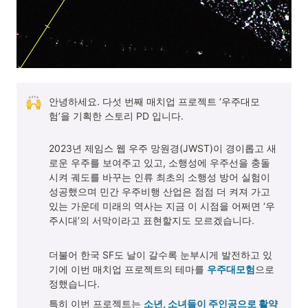
안녕하세요. 다섯 번째 매치업 프로젝트 ‘우주대모
험’을 기획한 스토리 PD 
입니다.

2023년 제임스 웹 우주 망원경(JWST)이 경이롭고 새
로운 우주를 보여주고 있고, 소행성에 우주선을 충돌
시켜 궤도를 바꾸는 인류 최초의 소행성 방어 실험이 
성공했으며 민간 우주비행 산업은 점점 더 켜져 가고 
있는 가운데 미래의 역사는 지금 이 시점을 어쩌면 ‘우
주시대’의 서막이라고 표현할지도 모르겠습니다. 
더불어 한국 SF도 날이 갈수록 눈부시게 발전하고 있
기에 이번 매치업 프로젝트의 테마를 
우주대모험
으로 
정했습니다.
특히 이번 프로젝트는 
소년, 소녀들이 주인공으로 활약