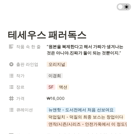
테세우스 패러독스
작품 속 한 줄
“원본을 복제한다고 해서 가짜가 생겨나는 
것은 아니야.진짜가 둘이 되는 것뿐이지.”
출판 라인업
오리지널
작가
이경희
장르
SF
액션
가격
₩16,000
큐레이션
뉴앤핫 - 도서전에서 처음 선보여요
덕업일치 - 덕질의 최종 보스는 창업이다
연작/시즌/시리즈 - 안전가옥에서 이 정도면