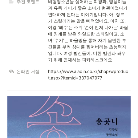
추천 코멘트
비행청소년을 싫어하는 여경과, 멍뭉이들
과 유독 케미가 좋은 소녀가 혐관이었다가 
연대하게 된다는 이야기입니다. 아, 장르
가 스릴러라는 말을 빼먹었네요. 아차 또, 
여경 ‘해수’는 소위 ‘손이 먼저 나가는’ 바람
에 징계를 받은 와일드한 스타일이고, 소
녀 ‘수기’는 하울링을 통해 자기 몸만한 투
견들을 부려 상대를 찢어버리는 초능력자
입니다. 여성 빌런들이, 더한 빌런과 싸우
기 위해 연대하는 피카레스크에요.
온라인 서점
https://www.aladin.co.kr/shop/wproduc
t.aspx?ItemId=337047977