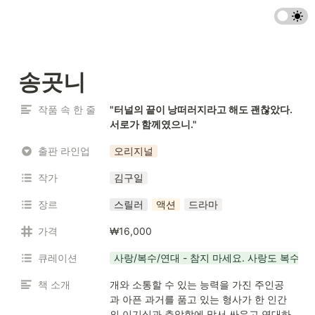
송곳니
작품 속 한 줄
"터널의 끝이 낭떠러지라고 해도 괜찮았다.

서로가 함께였으니."
출판 라인업
오리지널
작가
김구일
장르
스릴러
액션
드라마
가격
₩16,000
큐레이션
사랑/복수/연대 - 참지 마세요. 사랑도 복수도
책 소개
개와 소통할 수 있는 능력을 가진 주인공
과 아픈 과거를 품고 있는 형사가 한 인간
의 이기심과 추악함에 맞서 싸우고 연대하