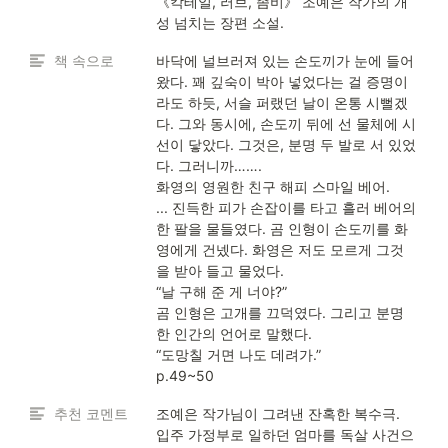
《칵테일, 러브, 좀비》 조예은 작가의 개
성 넘치는 장편 소설. 
책 속으로
바닥에 널브러져 있는 손도끼가 눈에 들어
왔다. 꽤 깊숙이 박아 넣었다는 걸 증명이
라도 하듯, 서슬 퍼랬던 날이 온통 시뻘겠
다. 그와 동시에, 손도끼 뒤에 선 물체에 시
선이 닿았다. 그것은, 분명 두 발로 서 있었
다. 그러니까…….

화영의 영원한 친구 해피 스마일 베어.

... 진득한 피가 손잡이를 타고 흘러 베어의 
한 팔을 물들였다. 곰 인형이 손도끼를 화
영에게 건넸다. 화영은 저도 모르게 그것
을 받아 들고 물었다.

“날 구해 준 게 너야?”

곰 인형은 고개를 끄덕였다. 그리고 분명
한 인간의 언어로 말했다.

“도망칠 거면 나도 데려가.”

p.49~50
추천 코멘트
조예은 작가님이 그려낸 잔혹한 복수극. 
입주 가정부로 일하던 엄마를 독살 사건으