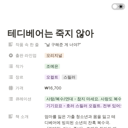
테디베어는 죽지 않아
작품 속 한 줄
“날 구해준 게 너야?”
출판 라인업
오리지널
작가
조예은
장르
오컬트
스릴러
가격
₩16,700
큐레이션
사랑/복수/연대 - 참지 마세요. 사랑도 복수도
기기묘묘 - 호러 스릴러 오컬트. 전부 있어요
책 소개
엄마를 잃은 가출 청소년과 몸을 잃고 테
디베어에 빙의된 소년의 잔혹 복수극. 