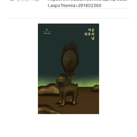
t.aspx?ItemId=291802360