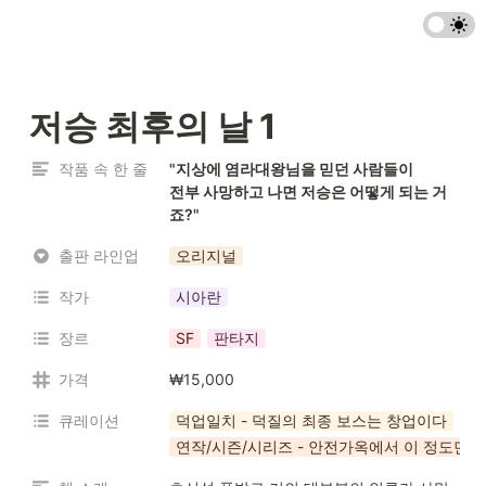
저승 최후의 날 1
작품 속 한 줄
"지상에 염라대왕님을 믿던 사람들이

전부 사망하고 나면 저승은 어떻게 되는 거
죠?"
출판 라인업
오리지널
작가
시아란
장르
SF
판타지
가격
₩15,000
큐레이션
덕업일치 - 덕질의 최종 보스는 창업이다
연작/시즌/시리즈 - 안전가옥에서 이 정도면