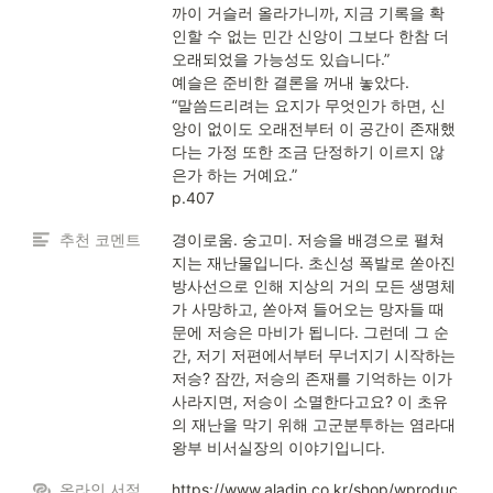
까이 거슬러 올라가니까, 지금 기록을 확
인할 수 없는 민간 신앙이 그보다 한참 더 
오래되었을 가능성도 있습니다.”

예슬은 준비한 결론을 꺼내 놓았다.

“말씀드리려는 요지가 무엇인가 하면, 신
앙이 없이도 오래전부터 이 공간이 존재했
다는 가정 또한 조금 단정하기 이르지 않
은가 하는 거예요.”

p.407
추천 코멘트
경이로움. 숭고미. 저승을 배경으로 펼쳐
지는 재난물입니다. 초신성 폭발로 쏟아진 
방사선으로 인해 지상의 거의 모든 생명체
가 사망하고, 쏟아져 들어오는 망자들 때
문에 저승은 마비가 됩니다. 그런데 그 순
간, 저기 저편에서부터 무너지기 시작하는 
저승? 잠깐, 저승의 존재를 기억하는 이가 
사라지면, 저승이 소멸한다고요? 이 초유
의 재난을 막기 위해 고군분투하는 염라대
왕부 비서실장의 이야기입니다.
온라인 서점
https://www.aladin.co.kr/shop/wproduc