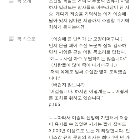
책 소개
초신성 폭발로 거의 대부분의 인류가 사망
하자 밀려드는 망자들로 아수라장이 된 저
승. 게다가 저승을 기억하는 이가 이승에 
남아 있지 않다면 저승까지 소멸할 위기에 
처하게 된다는데?!
책 속으로
〈이승에 큰 난리가 난 모양이더구나.〉

먼저 운을 떼어 주신 노군께 살짝 감사하
면서 시영은 근심 어린 목소리로 답했다.

“예…… 사실 아주 무탈하지는 않습니다.”

〈사람들이 많이 죽어 나가더구나.〉

“저희 쪽에도 벌써 수십만 명이 도착했습
니다.”

〈버겁지 않느냐?〉

“버겁습니다. 하지만 어떻게든…… 어떻게
든 조치를 취하고 있습니다.”

p.165

“……따라서 이승의 신앙에 기반해서 저승
이 유지될 수 있었던 시기는 짧게 잡아도 
3,000년 이상으로 보는 게 타당합니다. 인
더스강 유역 문명의 역사는 최대 1만 년 가