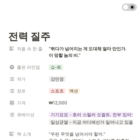
전력 질주
작품 속 한 줄
“뛰다가 넘어지는 게 도대체 얼마 만인가.

이 망할 놈의 비.”
출판 라인업
쇼-트
작가
강민영
장르
스포츠
액션
가격
₩12,000
큐레이션
기기묘묘 - 호러 스릴러 오컬트. 전부 있어요
일상균열 - 지금 어디에선가 일어나고 있을지
책 소개
"우린 무엇을 넘어서야 할까." 
