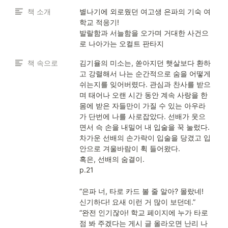
책 소개
별나기에 외로웠던 여고생 은파의 기숙 여
학교 적응기! 

발랄함과 서늘함을 오가며 거대한 사건으
로 나아가는 오컬트 판타지
책 속으로
김기율의 미소는, 쏟아지던 햇살보다 환하
고 강렬해서 나는 순간적으로 숨을 어떻게 
쉬는지를 잊어버렸다. 관심과 찬사를 받으
며 태어나 오랜 시간 동안 계속 사랑을 한 
몸에 받은 자들만이 가질 수 있는 아우라
가 단번에 나를 사로잡았다. 선배가 웃으
면서 슥 손을 내밀어 내 입술을 꾹 눌렀다. 
차가운 선배의 손가락이 입술을 당겼고 입 
안으로 겨울바람이 휙 들어왔다.

혹은, 선배의 숨결이.

p.21

“은파 너, 타로 카드 볼 줄 알아? 몰랐네! 
신기하다! 요새 이런 거 많이 보던데.”

“완전 인기잖아! 학교 페이지에 누가 타로 
점 봐 주겠다는 게시 글 올라오면 난리 나