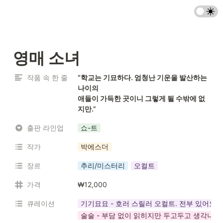
영매 소녀
작품 속 한 줄
“학교는 기묘하다. 엄청난 기운을 발산하는 
나이의

애들이 가득한 곳이니 그렇게 될 수밖에 없
지만.”
출판 라인업
쇼-트
작가
박에스더
장르
추리/미스터리
오컬트
가격
₩12,000
큐레이션
기기묘묘 - 호러 스릴러 오컬트. 전부 있어요
술술 - 부담 없이 읽히지만 두고두고 생각나는