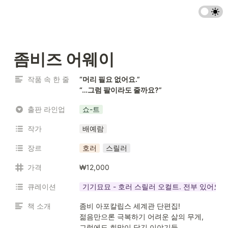
좀비즈 어웨이
작품 속 한 줄
“머리 필요 없어요.”

“…그럼 팔이라도 줄까요?”
출판 라인업
쇼-트
작가
배예람
장르
호러
스릴러
가격
₩12,000
큐레이션
기기묘묘 - 호러 스릴러 오컬트. 전부 있어요
책 소개
좀비 아포칼립스 세계관 단편집! 

젊음만으론 극복하기 어려운 삶의 무게, 
그럼에도 희망이 담긴 이야기들