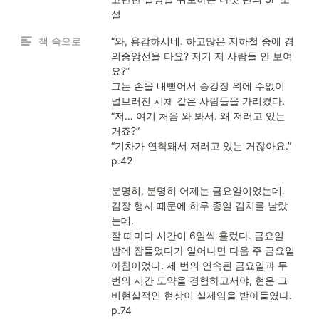
설
책 속으로
“와, 용감하시네. 하고많은 지하철 중에 경
의중앙선을 타요? 저기 저 사람들 안 보여
요?”

그는 손을 내뻗어서 승강장 위에 수없이 
널브러진 시체 같은 사람들을 가리켰다.

“저… 여기 처음 와 봐서. 왜 저러고 있는 
거죠?”

“기차가 연착돼서 저러고 있는 거잖아요.”

p.42

분명히, 분명히 어제는 금요일이었는데. 
김장 행사 때문에 하루 종일 김치를 날랐
는데.

잘 때마다 시간이 6일씩 흘렀다. 금요일 
밤에 잠들었다가 일어나면 다음 주 금요일 
아침이었다. 세 번의 연속된 금요일과 두 
번의 시간 도약을 경험하고서야, 현은 그 
비현실적인 현상이 실제임을 받아들였다.

p.74