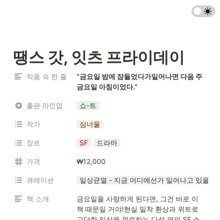
땡스 갓, 잇츠 프라이데이
작품 속 한 줄
“금요일 밤에 잠들었다가일어나면 다음 주 
금요일 아침이었다.”
출판 라인업
쇼-트
작가
심너울
장르
SF
드라마
가격
₩12,000
큐레이션
일상균열 - 지금 어디에선가 일어나고 있을지
책 소개
금요일을 사랑하게 된다면, 그건 바로 이 
책 때문일 거야!현실 밀착 환상과 위트로 
고단한 일상을 위로하는 다섯 편의 SF 소