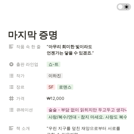
마지막 증명
작품 속 한 줄
“아무리 희미한 빛이라도

언젠가는 닿을 수 있겠죠.”
출판 라인업
쇼-트
작가
이하진
장르
SF
로맨스
가격
₩12,000
큐레이션
술술 - 부담 없이 읽히지만 두고두고 생각나는
사랑/복수/연대 - 참지 마세요. 사랑도 복수도
책 소개
"우린 지구를 덮친 재앙으로부터 서로를 