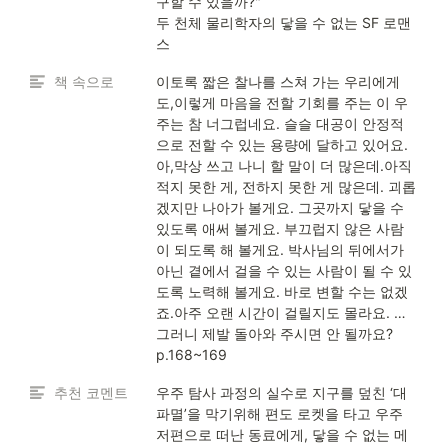
구할 수 있을까?" 

두 천체 물리학자의 닿을 수 없는 SF 로맨
스
책 속으로
이토록 짧은 찰나를 스쳐 가는 우리에게
도,이렇게 마음을 전할 기회를 주는 이 우
주는 참 너그럽네요. 슬슬 대공이 안정적
으로 전할 수 있는 용량에 달하고 있어요. 
아,막상 쓰고 나니 할 말이 더 많은데.아직 
적지 못한 게, 전하지 못한 게 많은데. 괴롭
겠지만 나아가 볼게요. 그곳까지 닿을 수 
있도록 애써 볼게요. 부끄럽지 않은 사람
이 되도록 해 볼게요. 박사님의 뒤에서가 
아닌 곁에서 걸을 수 있는 사람이 될 수 있
도록 노력해 볼게요. 바로 변할 수는 없겠
죠.아주 오랜 시간이 걸릴지도 몰라요. …
그러니 제발 돌아와 주시면 안 될까요?

p.168~169
추천 코멘트
우주 탐사 과정의 실수로 지구를 덮친 ‘대
파멸’을 막기위해 편도 로켓을 타고 우주 
저편으로 떠난 동료에게, 닿을 수 없는 메