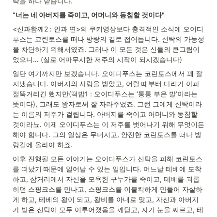
탁을 하나 받습니다.
“너는 네 아버지를 죽이고, 어머니와 동침할 것이다"
<신과함께2 : 인과 연>의 쿠키영상보다 충격적인 소식에 오이디
푸스는 코린토스를 떠나 방랑의 길로 접어듭니다. 신탁의 가능성
을 차단하기 위해서였죠. 그러나 이 모든 것은 신들의 큰그림이
었으니… (실로 어마무시한 저주의 시작이 되시겠습니다)
일단 여기까지만 보겠습니다. 오이디푸스는 코린토스에서 꽤 잘 
지냈습니다. 아버지의 사랑을 받았고, 어릴 때부터 다리가 아파 
절뚝거리긴 했지만(떡밥1 : 오이디푸스는 ‘퉁퉁 부은 발’이라는 
뜻이다), 그래도 왕자로써 잘 자라주었죠. 그런 그에게 신탁이라
는 이름의 저주가 걸립니다. 아버지를 죽이고 어머니와 동침할 
것이라뇨. 이제 오이디푸스는 이 저주를 벗어나기 위해 무엇이든 
해야 합니다. 그의 일상은 무너지고, 안전한 코린토스를 떠나 방
랑길에 올라야 하죠.
이후 진행될 모든 이야기는 오이디푸스가 신탁을 피해 코린토스
를 떠났기 때문에 일어날 수 있는 일입니다. 어느날 테베에 도착
하고, 삼거리에서 자신을 모욕한 구누가를 죽이고, 테베를 괴롭
히던 스핑크스를 만나고, 스핑크스를 이불킥하게 만들어 자살하
게 하고, 테베의 왕이 되고, 왕비를 아내로 맞고, 자신과 아버지
가 받은 신탁이 모두 이루어졌음을 깨닫고, 자기 눈을 찌르고, 테