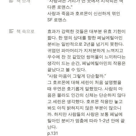
책 소개
"사랑과는 거리가 먼 곳에서 시작되는 색
다른 로맨스." 

사랑과 죽음과 호르몬이 신선하게 엮인 
SF 로맨스
책 속으로
효과가 강력한 것들은 대부분 유효 기한이 
짧다. 한 명의 상대를 향한 페닐에틸아민 
분비는 일반적으로 2년을 넘기지 못한다. 
귀엽던 파마머리가 지저분하게 느껴지고 
우수에 찬 것 같았던 쌍꺼풀이 느끼하다는 
생각이 드는 순간, 페닐에틸아민의 작용은 
끝났다고 볼 수 있다.

“사람 마음이 그렇게 단순할까.”

그 호르몬에 대해 세린이 처음 설명했을 
때 우연은 호기롭게 말했었다. 사람의 마
음은 몰라도 인간의 신체는 단순하지 않다
고 세린은 생각했다. 호르몬 작용만 놓고 
봐도 아직 밝혀지지 않은 부분이 많으니
까. 하지만 사람들의 사랑은 보통 페닐에
틸아민 분비가 멈춤에 따라 1-2년 안에 끝
난다.

p.131