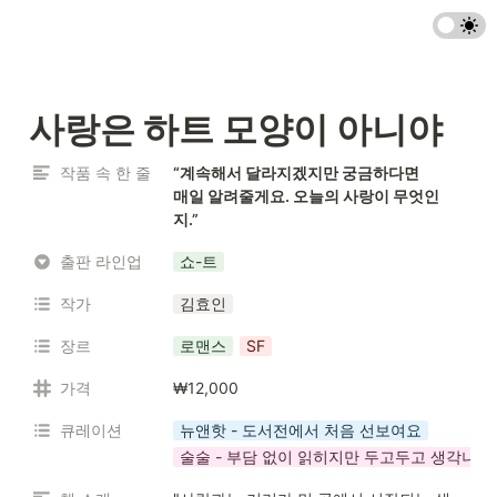
사랑은 하트 모양이 아니야
작품 속 한 줄
“계속해서 달라지겠지만 궁금하다면

매일 알려줄게요. 오늘의 사랑이 무엇인
지.”
출판 라인업
쇼-트
작가
김효인
장르
로맨스
SF
가격
₩12,000
큐레이션
뉴앤핫 - 도서전에서 처음 선보여요
술술 - 부담 없이 읽히지만 두고두고 생각나는