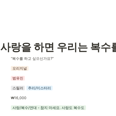
 사랑을 하면 우리는 복수
“복수를 하고 싶으신가요?”
오리지널
범유진
스릴러
추리/미스터리
₩16,000
사랑/복수/연대 - 참지 마세요. 사랑도 복수도