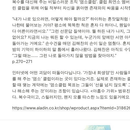
복수를 대신해 주는 비밀스러운 조직 ‘염소클럽’. 클럽 최연소 멤버
린 클럽을 위해 어릴 적부터 자신을 옭아맨 존재와의 싸움을 시작한
“내가 나로 있으려면, 어떻게 해야 할까요?” 하이하는 혼잣말처럼 중
나한테 물어보는 거야? 평소에 똑똑한 척은 혼자 다 하더니, 웬일이
다 어른이라면서요.” “그런 선문답 질색이야. 뭘 하든 내가 나지, 그럼
없어요? 지금의 나는 뭐든 할 수 있는데, 누군가의 앞에만 서면 아
돌아가는 거예요.” 손수건을 매던 김해찬의 손이 일순 멈췄다. 혼
밤의 기억이 하이하의 말 틈에서 흘러나왔다. 김해찬은 아직도 수영
“그럴 때는…… 그런 나로 돌아가지 않을 방법을 찾아야지.”

p.270~271
인터넷에 어떤 괴담이 떠돌아다닙니다. ‘가정내 희생양’인 사람들
를 해 주는 ‘염소’ 클럽이라는 곳이 있다는거죠. 실제로 존재하는
할 때 맺는 계약에는 ‘염소클럽 목표는 그들이 ‘선을 넘지 않도록’
나 해소해 주는 것‘이라는 조항이 있습니다. <아홉수 가위> 범유
다. 복수극이고, 스릴러지만, 왠지 모를 따스한 느낌도 있을거에요
https://www.aladin.co.kr/shop/wproduct.aspx?ItemId=3186