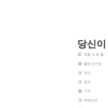
당신이
작품 속 한 줄
출판 라인업
작가
장르
가격
큐레이션