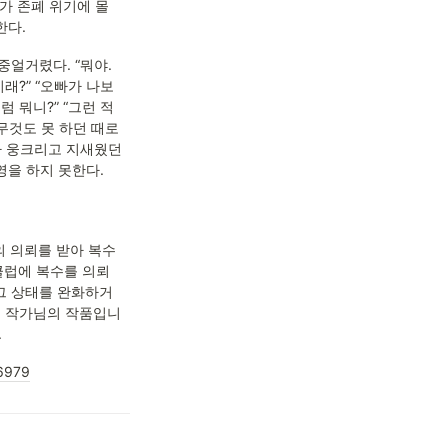
가 존폐 위기에 몰
다. 
얼거렸다. “뭐야. 
래?” “오빠가 나보
 뭐니?” “그런 적 
무것도 못 하던 때로 
자 웅크리고 지새웠던 
을 하지 못한다. 
의 의뢰를 받아 복수
 클럽에 복수를 의뢰
 그 상태를 완화하거
진 작가님의 작품입니
.
26979