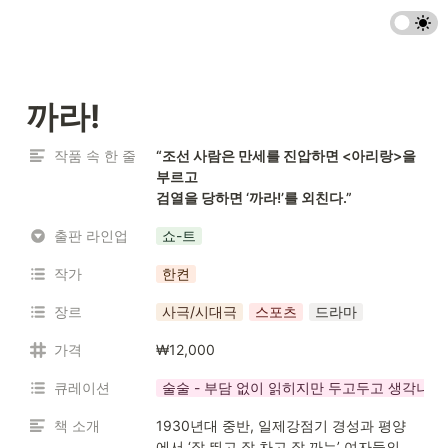
까라!
작품 속 한 줄
“조선 사람은 만세를 진압하면 <아리랑>을 
부르고

검열을 당하면 ‘까라!’를 외친다.”
출판 라인업
쇼-트
작가
한켠
장르
사극/시대극
스포츠
드라마
가격
₩12,000
큐레이션
술술 - 부담 없이 읽히지만 두고두고 생각나는
책 소개
1930년대 중반, 일제강점기 경성과 평양
에서 ‘잘 뛰고 잘 차고 잘 까는’ 여자들의 