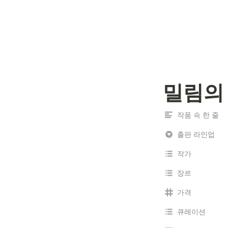
밀림의
작품 속 한 줄
출판 라인업
작가
장르
가격
큐레이션