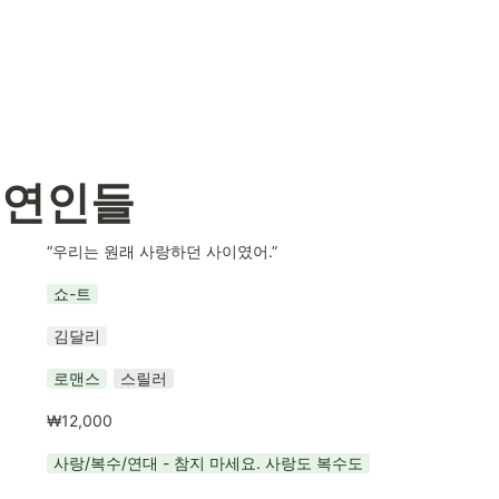
 연인들
“우리는 원래 사랑하던 사이였어.”
쇼-트
김달리
로맨스
스릴러
₩12,000
사랑/복수/연대 - 참지 마세요. 사랑도 복수도