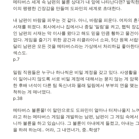
메타버스 세계 속 남편의 불륜 상대가 내 앞에 나타난다면? 발칙한
이의 팽팽한 긴장감을 만들며 도파민의 세계로 초대한다.
내 남편이 바람을 피우는 것 같다. 아니, 바람을 피운다. 여자의 흔
서재를 뒤졌다. 회사에서나 집에서나 종일 ‘밀림’을 켜고, 햅틱 장
인 남편의 서재는 막 이사를 왔다고 해도 믿을 만큼 휑하고 물건이라
없다. 게임을 즐기기 위한 공간과 리클라이너 소파, 5단 원목 서랍
달리 남편은 모든 것을 메타버스라는 가상에서 처리하길 좋아한다. 
섹스도.

p.7

밀림 직원들은 누구나 하나씩은 비밀 계정을 갖고 있다. 사생활을
이 일어나지 않도록 서로 비밀 계정에 대해서는 묻지 않는 게 암묵
한 후배 녀석이 다른 팀 독신녀와 몰래 밀림에서 부부의 연을 맺는
척하는 게 매너였다.

p.38
메타버스 불륜물! 이 말만으로도 도파민이 얼마나 터져나올지 느껴
라고 하는 메타버스 게임을 개발하는 남편, 남편이 그 게임 속에서
니까 불륜을 하고 있습니다. 그 불륜이 아내에게 들켰고, 아내는 
을 하려 하는데.. 어라, 그 내연녀가, 중..학생? 