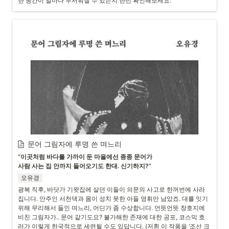
한 공간이 얼마나 무서워질 수 있는지 한번 확인해보세요. 
문어 그림자에 루명 쓴 며느리
“이곳처럼 바다를 가까이 둔 마을에선 종종 문어가

사람 사는 집 안까지 들어오기도 한대. 신기하지?”
오유경
광복 직후, 바닷가 기왓집에 살던 이들이 의문의 사고로 한꺼번에 사라
집니다. 안주인 서천댁과 몸이 성치 못한 아들 영휘만 남았죠. 대를 잇기 
위해 무리해서 들인 며느리, 어딘가 좀 수상합니다. 언뜻언뜻 창호지에 
비친 그림자가.. 문어 같기도요? 불가해한 존재에 대한 공포, 코스믹 호
러가 이렇게 한국적으로 세련될 수도 있답니다. (저흰 이 작품을 ‘조선 크