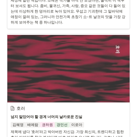
세상에 알린 책입니다. 조예은 작가를 아직 안 보셨다면, 솔직히 이 책부
터 보셔도 됩니다. 좀비, 물귀신, 가족, 사랑, 증오 같은 것들이 다 들어 있
는데 이상하게 한 덩어리로 녹아 있어요. 무섭고 기괴한데 그 밑바닥에 
애정이 깔려 있는, 그러니까 안전가옥 초창기 쇼-트 날것의 맛을 가장 강
하게 보여주는 책 중 하나입니다.
호러
넘지 말았어야 할 경계 너머의 날카로운 진실
김혜영
배예람
권하원
경민선
이로아
제목에 냅다 ‘호러’라고 박아버린 자신감. 가장 최신의, 트렌디하고 힙한 