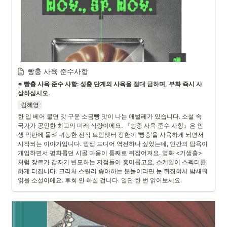
빵충 사육 준수사항
※ 빵충 사육 준수 사항: 성충 단계의 사육을 절대 금하며, 부화 즉시 사
살하십시오.
김혜영
한 입 베어 물면 갓 구운 소금빵 맛이 나는 애벌레가 있습니다. 소설 속 
국가가 공인한 최고의 미래 식량이에요. 『빵충 사육 준수 사항』은 인
생 막판에 몰려 귀농한 전직 트럼펫터 정한이 ‘빵충’을 사육하게 되면서 
시작되는 이야기입니다. 망생 드디어 역전하나 싶었는데, 인간의 탐욕이 
개입하면서 평화롭던 시골 마을이 통째로 뒤집어져요. 영화 <기생충>
처럼 장르가 갑자기 변모하는 지점들이 흥미롭고요, 스케일이 스펙터클
하게 터집니다. 크리처 스릴러 좋아하는 분들이라면 눈 뒤집혀서 밤새워 
읽을 소설이에요. 후회 안 하실 겁니다. 일단 한 번 읽어보세요.