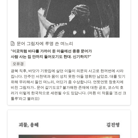
문어 그림자에 루명 쓴 며느리
“이곳처럼 바다를 가까이 둔 마을에선 종종 문어가

사람 사는 집 안까지 들어오기도 한대. 신기하지?”
오유경
광복 직후, 바닷가 기왓집에 살던 이들이 의문의 사고로 한꺼번에 사라
집니다. 안주인 서천댁과 몸이 성치 못한 아들 영휘만 남았죠. 대를 잇기 
위해 무리해서 들인 며느리, 어딘가 좀 수상합니다. 언뜻언뜻 창호지에 
비친 그림자가.. 문어 같기도요? 불가해한 존재에 대한 공포, 코스믹 호
러가 이렇게 한국적으로 세련될 수도 있답니다. (저흰 이 작품을 ‘조선 크
툴루’라고 불러요)