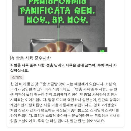
빵충 사육 준수사항
※ 빵충 사육 준수 사항: 성충 단계의 사육을 절대 금하며, 부화 즉시 사
살하십시오.
김혜영
한 입 베어 물면 갓 구운 소금빵 맛이 나는 애벌레가 있습니다. 소설 속 
국가가 공인한 최고의 미래 식량이에요. 『빵충 사육 준수 사항』은 인
생 막판에 몰려 귀농한 전직 트럼펫터 정한이 ‘빵충’을 사육하게 되면서 
시작되는 이야기입니다. 망생 드디어 역전하나 싶었는데, 인간의 탐욕이 
개입하면서 평화롭던 시골 마을이 통째로 뒤집어져요. 영화 <기생충>
처럼 장르가 갑자기 변모하는 지점들이 흥미롭고요, 스케일이 스펙터클
하게 터집니다. 크리처 스릴러 좋아하는 분들이라면 눈 뒤집혀서 밤새워 
읽을 소설이에요. 후회 안 하실 겁니다. 일단 한 번 읽어보세요.