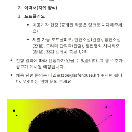
2
.
이력서(자유 양식) 
3
.
포트폴리오 
•
미공개작 한정 (공개된 작품은 링크로 대체해주세
요)
•
제출 가능 포트폴리오: 단편소설(완결), 장편소설
(완결), 드라마 단막극(완결), 장편영화 시나리오
(완결), 장편 드라마 극본 1,2화
•
전형 결과에 따라 선정자가 없을 수 있습니다. 그 경우 추가 
공고가 게시될 예정입니다.
•
채용 관련 문의는 메일로(
zoe@safehouse.kr
) 주시면 됩니
다. 무엇이든 편히 문의 주세요.