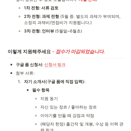
◦
1차 전형: 서류 검토
◦
2차 전형: 과제 전형
 (5월 중. 별도의 과제가 부여되며, 
소정의 과제비/면접비가 지원됩니다.)
◦
3차 전형: 인터뷰 
(5월말~6월초)
이렇게 지원해주세요 
- 접수가 마감되었습니다.
•
구글 폼 신청서: 
신청서 링크
•
첨부 서류: 
1
.
자기 소개서(구글 폼에 직접 입력):
•
필수 항목 
◦
지원 동기
◦
자신 있는 장르 / 좋아하는 장르 
◦
이야기를 만들 때 강점과 약점
◦
(해당자 한정) 출간작 및 개봉, 수상 등 이력 관
련 링크