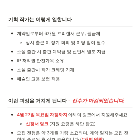
기획 작가는 이렇게 일합니다
•
계약일로부터 6개월 프리랜서 근무, 월급제
◦
상시 출근 X, 정기 회의 및 미팅 참여 필수
•
소설 출간 시 출판 계약금 및 선인세 별도 지급
•
IP 저작권 안전가옥 소유
•
소설 출간시 작가 크레딧 기재 
•
예술인 고용 보험 적용
이런 과정을 거치게 됩니다 
- 접수가 마감되었습니다.
•
4월 27일 목요일 자정까지 
아래의 링크에서 지원해주세요.
◦
신청서 링크 
(지원 요령은 하단 참고)
•
모집 전형은 약 3개월 가량 소요되며, 계약 일자는 모집 전
형이 종료된 후 상호 조율합니다.(
*개별 연락
)