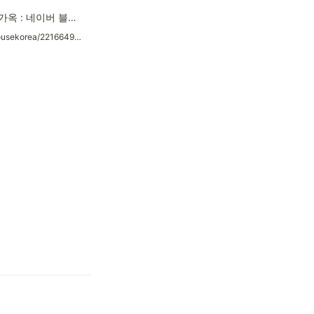
모든 이야기들의 안식처, 안전가옥 : 네이버 블로그
https://blog.naver.com/safehousekorea/221664938086