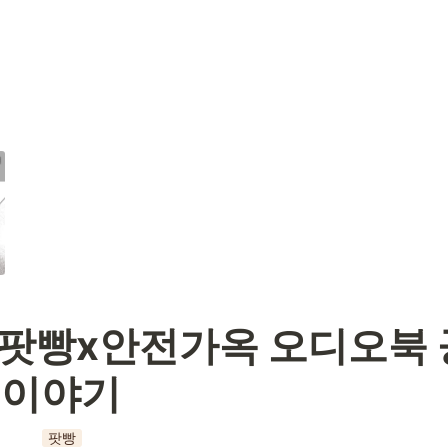
 [팟빵x안전가옥 오디오북 공
 이야기
팟빵