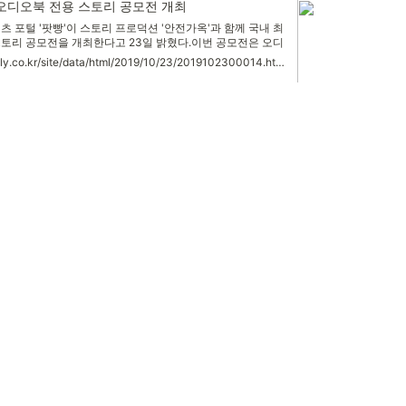
오디오북 전용 스토리 공모전 개최
츠 포털 '팟빵'이 스토리 프로덕션 '안전가옥'과 함께 국내 최
스토리 공모전을 개최한다고 23일 밝혔다.이번 공모전은 오디
이야기를 주제로 12월 31일까지 참가 자격 제한 없이 누구
http://biz.newdaily.co.kr/site/data/html/2019/10/23/2019102300014.html
과 본심을 거쳐 2020년 1월 31일 팟빵 웹페이지와 안전가
 당선작 1편을 발표하고, 상금 수여와 함께 팟빵에서 오디...