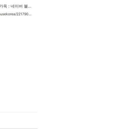
모든 이야기들의 안식처, 안전가옥 : 네이버 블로그
https://blog.naver.com/safehousekorea/221790458009