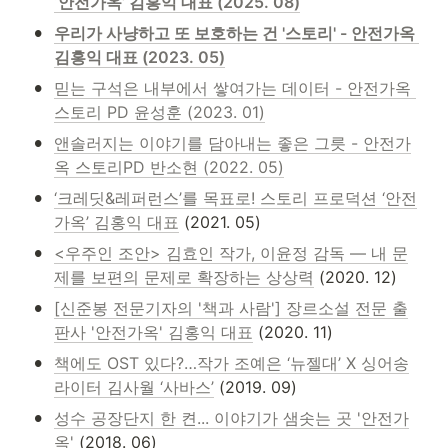
‘안전가옥’ 김홍익 대표 (2025. 08)
•
우리가 사냥하고 또 보호하는 건 '스토리' - 안전가옥 
김홍익 대표 (2023. 05)
•
믿는 구석은 내부에서 쌓여가는 데이터 - 안전가옥 
스토리 PD 윤성훈 (2023. 01)
•
앤솔러지는 이야기를 담아내는 좋은 그릇 - 안전가
옥 스토리PD 반소현 (2022. 05)
•
‘크레딧&레퍼런스’를 목표로! 스토리 프로덕션 ‘안전
가옥’ 김홍익 대표
 (2021. 05)
•
<우주인 조안> 김효인 작가, 이윤정 감독 — 내 문
제를 보편의 문제로 확장하는 상상력
 (2020. 12)
•
[신준봉 전문기자의 '책과 사람'] 장르소설 전문 출
판사 '안전가옥' 김홍익 대표
 (2020. 11)
•
책에도 OST 있다?…작가 조예은 ‘뉴젤대’ X 싱어송
라이터 김사월 ‘사바스’
 (2019. 09)
•
성수 공장단지 한 켠... 이야기가 샘솟는 곳 '안전가
옥'
 (2018. 06)