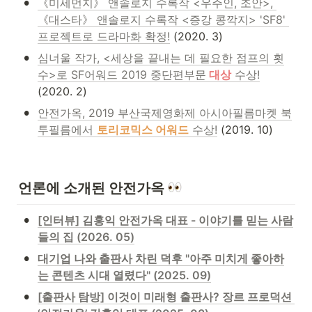
•
《미세먼지》 앤솔로지 수록작 <우주인, 조안>, 
《대스타》 앤솔로지 수록작 <증강 콩깍지> 'SF8' 
프로젝트로 드라마화 확정!
 (2020. 3)
•
심너울 작가, <세상을 끝내는 데 필요한 점프의 횟
수>로 SF어워드 2019 중단편부문
 대상
 수상!
(2020. 2)
•
안전가옥, 2019 부산국제영화제 아시아필름마켓 북
투필름에서 
토리코믹스 어워드
 수상!
 (2019. 10)
언론에 소개된 안전가옥 
•
[인터뷰] 김홍익 안전가옥 대표 - 이야기를 믿는 사람
들의 집 (2026. 05)
•
대기업 나와 출판사 차린 덕후 "아주 미치게 좋아하
는 콘텐츠 시대 열렸다" (2025. 09)
•
[출판사 탐방] 이것이 미래형 출판사? 장르 프로덕션 