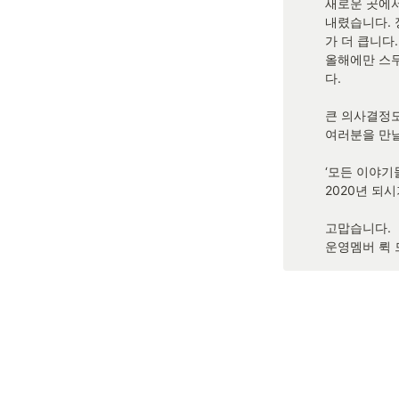
새로운 곳에서
내렸습니다. 
가 더 큽니다
올해에만 스무
다.

큰 의사결정도
여러분을 만날
‘모든 이야기
2020년 되시
고맙습니다. 

운영멤버 뤽 