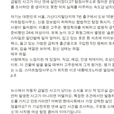
급발진 사고가 아닌 연쇄 살인이었다고? 탐정사무소로 찾아온 은
를 조사하던 중 생각지도 못한 악의 실체를 마주하는 속도감 넘치
여기는 대한민국 서울, 가산디지털단지역 1번 출구에서 도보 10분
마트탐정사무소. 신용 정보법이 허락하는 합법적인 탐정 회사지. 오
사원이 들어왔어. 이름은 고주운. 행정학과를 자퇴하고 법원직 공무
준비했던 24세 여성이야. 유독 눈이 크고 휘둥그레서 별명은 ‘슬픈
스타일은 칼단발에 일자 앞머리, 입고 있는 옷은 흰 셔츠에 아이보
랙스, 들고 있는 가방은 급하게 출근용으로 구입한 5만 원짜리 토트
로퍼, 입술 색깔은 보라색, 정신 상태는 좌절.

매우 좌절.

사람에게는 느낌이란 게 있잖아. 직감, 예감, 인생 빅데이터, 조상
이트. 이 건물에 발을 들일 때부터 고주운에게 그게 왔거든. 뭔가
는 느낌. 스마트탐정사무소가 위치한 이곳 대륭테크노타운 빌딩에 
p.6

뉴스에서 자동차 급발진 사고가 났다는 소식을 보신 적 있으실 겁니
연히 발생한 사고가 아니라면 어떨까요. 특정한 조건에서만 발동하
도를 가지고 만든거라면? 어쩌면 현대사회에서 가장 강력한 살인 도
않을까요? 이 기상천외한 연쇄 살인 사건을 조사하는, 구로동 소
소’의 사차원 여성 탐정 콤비의 이야기입니다. 