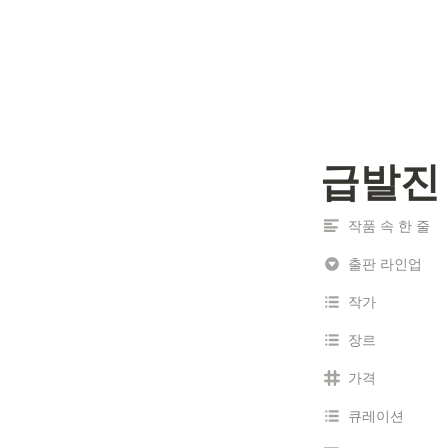
급발진
작품 속 한 줄
출판 라인업
작가
장르
가격
큐레이션