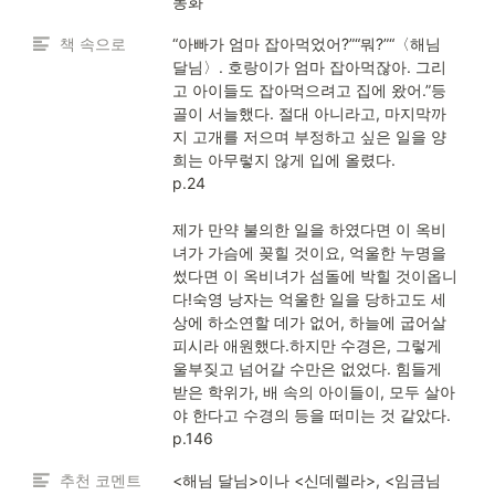
동화
책 속으로
“아빠가 엄마 잡아먹었어?”“뭐?”“〈해님 
달님〉. 호랑이가 엄마 잡아먹잖아. 그리
고 아이들도 잡아먹으려고 집에 왔어.”등
골이 서늘했다. 절대 아니라고, 마지막까
지 고개를 저으며 부정하고 싶은 일을 양
희는 아무렇지 않게 입에 올렸다.

p.24

제가 만약 불의한 일을 하였다면 이 옥비
녀가 가슴에 꽂힐 것이요, 억울한 누명을 
썼다면 이 옥비녀가 섬돌에 박힐 것이옵니
다!숙영 낭자는 억울한 일을 당하고도 세
상에 하소연할 데가 없어, 하늘에 굽어살
피시라 애원했다.하지만 수경은, 그렇게 
울부짖고 넘어갈 수만은 없었다. 힘들게 
받은 학위가, 배 속의 아이들이, 모두 살아
야 한다고 수경의 등을 떠미는 것 같았다.

p.146
추천 코멘트
<해님 달님>이나 <신데렐라>, <임금님 