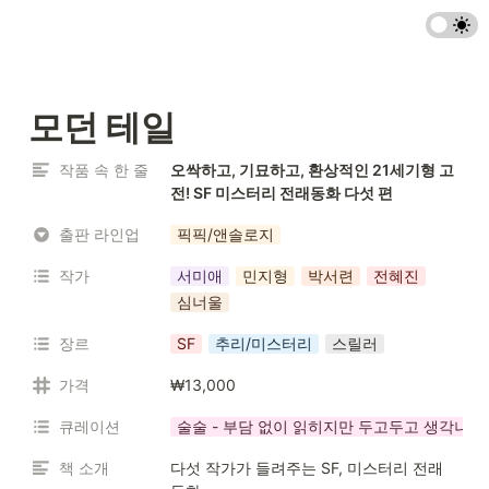
모던 테일
작품 속 한 줄
오싹하고, 기묘하고, 환상적인 21세기형 고
전! SF 미스터리 전래동화 다섯 편
출판 라인업
픽픽/앤솔로지
작가
서미애
민지형
박서련
전혜진
심너울
장르
SF
추리/미스터리
스릴러
가격
₩13,000
큐레이션
술술 - 부담 없이 읽히지만 두고두고 생각나는
책 소개
다섯 작가가 들려주는 SF, 미스터리 전래 