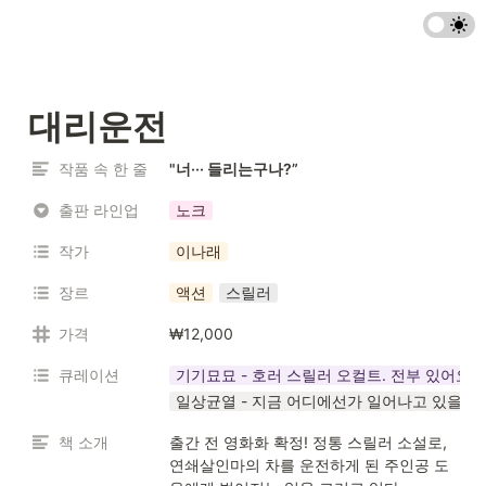
대리운전 
작품 속 한 줄
"너··· 들리는구나?”
출판 라인업
노크
작가
이나래
장르
액션
스릴러
가격
₩12,000
큐레이션
기기묘묘 - 호러 스릴러 오컬트. 전부 있어요
일상균열 - 지금 어디에선가 일어나고 있을지
책 소개
출간 전 영화화 확정! 정통 스릴러 소설로, 
연쇄살인마의 차를 운전하게 된 주인공 도