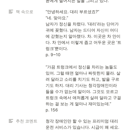
윤에게 벌어지는 일을 그리고 있다.
책 속으로
“안녕하세요. 대리 부르셨죠?”

“네. 맞아요.”

남자가 정신을 차렸다. ‘대리’라는 단어가 
귀에 꽂혔다. 남자는 드디어 자신이 어디
에 갇혔는지 알아챘다. 차. 이곳은 차 안이
다. 차 안에서 이렇게 좁고 어두운 곳은 ‘트
렁크’뿐이다.

p. 9~10

“가끔 트렁크에서 정신을 차리는 놈들도 
있어. 그럴 때면 얼마나 짜릿한지 몰라. 살
려 달라고 소리를 치기도 하고, 발을 구르
기도 하지. 대리 기사는 청각장애인이라 
들을 수가 없는데 말이야. 그것도 모르고 
트렁크 속에서 애처롭게 살려 달라고 구걸
하는 걸 보는 게 얼마나 재미있는데.”

p. 156
추천 코멘트
청각 장애인만 할 수 있는 프리미엄 대리
운전 서비스가 있습니다. 시급이 꽤 세요. 